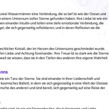
n zwei Wassermänner eine Verbindung, die so tief ist wie der Ozean und
in einem Universum voller Sterne gefunden haben. Ihre Liebe ist wie ein
hen einander intuitiv und teilen eine tiefe emotionale Verbindung, die
l, die sich gegenseitig reflektieren, und in deren Reflexion sie die
echlicher Kristall, der im Herzen des Universums geschmiedet wurde.
iefen Liebe und Achtung füreinander. Ihre Treue ist so stark wie die Sterne
 weil sie wissen, dass sie in den Tiefen des anderen ihre eigene Wahrheit
anns
 ein Tanz der Sterne. Sie sind einander in ihrer Leidenschaft und
kosmisches Ballett, in dem sie sich gegenseitig in eine Welt der Ekstase
che des anderen und sind bereit, sich gegenseitig auf eine Reise der
n
det wird, ist wie ein Sternenhaufen, der in Harmonie und Liebe