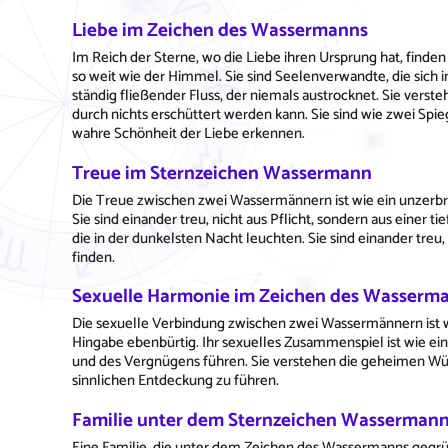
Liebe im Zeichen des Wassermanns
Im Reich der Sterne, wo die Liebe ihren Ursprung hat, finde
so weit wie der Himmel. Sie sind Seelenverwandte, die sich 
ständig fließender Fluss, der niemals austrocknet. Sie verste
durch nichts erschüttert werden kann. Sie sind wie zwei Spiege
wahre Schönheit der Liebe erkennen.
Treue im Sternzeichen Wassermann
Die Treue zwischen zwei Wassermännern ist wie ein unzerbr
Sie sind einander treu, nicht aus Pflicht, sondern aus einer t
die in der dunkelsten Nacht leuchten. Sie sind einander treu,
finden.
Sexuelle Harmonie im Zeichen des Wasserm
Die sexuelle Verbindung zwischen zwei Wassermännern ist wie
Hingabe ebenbürtig. Ihr sexuelles Zusammenspiel ist wie ein 
und des Vergnügens führen. Sie verstehen die geheimen Wüns
sinnlichen Entdeckung zu führen.
Familie unter dem Sternzeichen Wasserman
Eine Familie, die unter dem Zeichen des Wassermanns gegrün