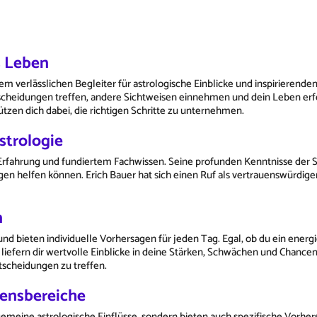
s Leben
verlässlichen Begleiter für astrologische Einblicke und inspirierenden
heidungen treffen, andere Sichtweisen einnehmen und dein Leben erfolg
tzen dich dabei, die richtigen Schritte zu unternehmen.
strologie
r Erfahrung und fundiertem Fachwissen. Seine profunden Kenntnisse der
gen helfen können. Erich Bauer hat sich einen Ruf als vertrauenswürdige
n
 bieten individuelle Vorhersagen für jeden Tag. Egal, ob du ein energi
liefern dir wertvolle Einblicke in deine Stärken, Schwächen und Chancen
tscheidungen zu treffen.
bensbereiche
gemeine astrologische Einflüsse, sondern bieten auch spezifische Vorhe