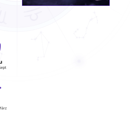
u
Sept
März