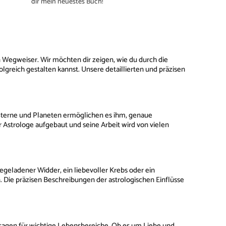
dir mein neuestes Buch!
 Wegweiser. Wir möchten dir zeigen, wie du durch die
reich gestalten kannst. Unsere detaillierten und präzisen
 Sterne und Planeten ermöglichen es ihm, genaue
r Astrologe aufgebaut und seine Arbeit wird von vielen
egeladener Widder, ein liebevoller Krebs oder ein
. Die präzisen Beschreibungen der astrologischen Einflüsse
rsagen für wichtige Lebensbereiche. Ob es um Liebe und