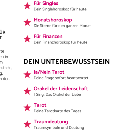
Für Singles
Dein Singlehoroskop für heute
Monatshoroskop
Die Sterne für den ganzen Monat
FÜR
Für Finanzen
T
Dein Finanzhoroskop für heute
rte
en im
DEIN UNTERBEWUSSTSEIN
em
stsein,
Ja/Nein Tarot
g.
Deine Frage sofort beantwortet
m den
Orakel der Leidenschaft
I Ging: Das Orakel der Liebe
Tarot
Deine Tarotkarte des Tages
Traumdeutung
Traumsymbole und Deutung