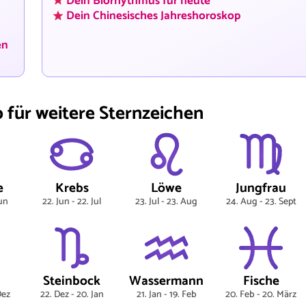
Dein Biorhythmus für heute
Dein Chinesisches Jahreshoroskop
en
für weitere Sternzeichen
e
Krebs
Löwe
Jungfrau
Jun
22. Jun - 22. Jul
23. Jul - 23. Aug
24. Aug - 23. Sept
Steinbock
Wassermann
Fische
Dez
22. Dez - 20. Jan
21. Jan - 19. Feb
20. Feb - 20. März