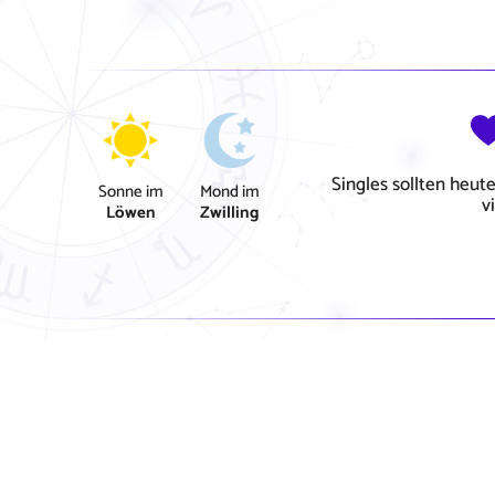
Singles sollten heute
Sonne
im
Mond
im
v
Löwen
Zwilling