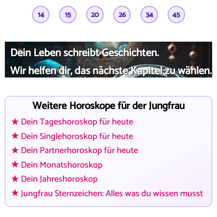
14
15
20
26
34
45
Dein Leben schreibt Geschichten.
Wir helfen dir, das nächste Kapitel zu wählen.
Weitere Horoskope für der Jungfrau
Dein Tageshoroskop für heute
Dein Singlehoroskop für heute
Dein Partnerhoroskop für heute
Dein Monatshoroskop
Dein Jahreshoroskop
Jungfrau Sternzeichen: Alles was du wissen musst