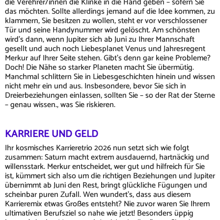
die Verehrer/innen die Klinke in die Hand geben – sofern Sie
das möchten. Sollte allerdings jemand auf die Idee kommen, zu
klammern, Sie besitzen zu wollen, steht er vor verschlossener
Tür und seine Handynummer wird gelöscht. Am schönsten
wird’s dann, wenn Jupiter sich ab Juni zu Ihrer Mannschaft
gesellt und auch noch Liebesplanet Venus und Jahresregent
Merkur auf Ihrer Seite stehen. Gibt’s denn gar keine Probleme?
Doch! Die Nähe so starker Planeten macht Sie übermütig.
Manchmal schlittern Sie in Liebesgeschichten hinein und wissen
nicht mehr ein und aus. Insbesondere, bevor Sie sich in
Dreierbeziehungen einlassen, sollten Sie – so der Rat der Sterne
– genau wissen., was Sie riskieren.
KARRIERE UND GELD
Ihr kosmisches Karrieretrio 2026 nun setzt sich wie folgt
zusammen: Saturn macht extrem ausdauernd, hartnäckig und
willensstark. Merkur entscheidet, wer gut und hilfreich für Sie
ist, kümmert sich also um die richtigen Beziehungen und Jupiter
übernimmt ab Juni den Rest, bringt glückliche Fügungen und
scheinbar puren Zufall. Wen wundert’s, dass aus diesem
Karrieremix etwas Großes entsteht? Nie zuvor waren Sie Ihrem
ultimativen Berufsziel so nahe wie jetzt! Besonders üppig