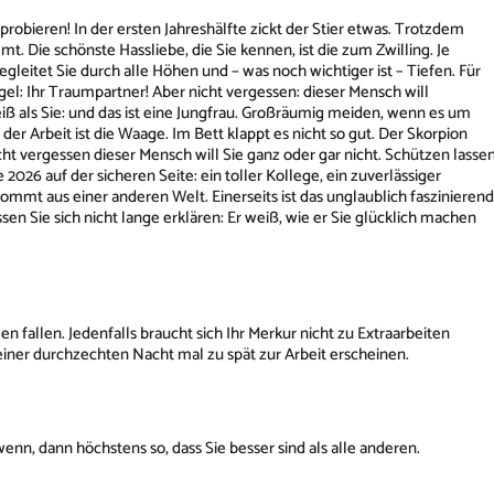
robieren! In der ersten Jahreshälfte zickt der Stier etwas. Trotzdem
mt. Die schönste Hassliebe, die Sie kennen, ist die zum Zwilling. Je
gleitet Sie durch alle Höhen und – was noch wichtiger ist – Tiefen. Für
l: Ihr Traumpartner! Aber nicht vergessen: dieser Mensch will
eiß als Sie: und das ist eine Jungfrau. Großräumig meiden, wenn es um
 der Arbeit ist die Waage. Im Bett klappt es nicht so gut. Der Skorpion
ht vergessen dieser Mensch will Sie ganz oder gar nicht. Schützen lasse
2026 auf der sicheren Seite: ein toller Kollege, ein zuverlässiger
mmt aus einer anderen Welt. Einerseits ist das unglaublich faszinierend
en Sie sich nicht lange erklären: Er weiß, wie er Sie glücklich machen
en fallen. Jedenfalls braucht sich Ihr Merkur nicht zu Extraarbeiten
einer durchzechten Nacht mal zu spät zur Arbeit erscheinen.
wenn, dann höchstens so, dass Sie besser sind als alle anderen.