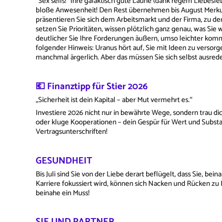
“Sex sells!“ Ihre galaktisch gute Laune (dank regem Liebesl
bloße Anwesenheit! Den Rest übernehmen bis August Merkur un
präsentieren Sie sich dem Arbeitsmarkt und der Firma, zu de
setzen Sie Prioritäten, wissen plötzlich ganz genau, was Sie 
deutlicher Sie Ihre Forderungen äußern, umso leichter kommen
folgender Hinweis: Uranus hört auf, Sie mit Ideen zu vers
manchmal ärgerlich. Aber das müssen Sie sich selbst ausr
💶 Finanztipp für Stier 2026
„Sicherheit ist dein Kapital – aber Mut vermehrt es.“
Investiere 2026 nicht nur in bewährte Wege, sondern trau di
oder kluge Kooperationen – dein Gespür für Wert und Substa
Vertragsunterschriften!
GESUNDHEIT
Bis Juli sind Sie von der Liebe derart beflügelt, dass Sie, 
Karriere fokussiert wird, können sich Nacken und Rücken zu
beinahe ein Muss!
SIE UND PARTNER