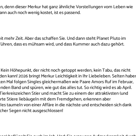
n, denn dieser Merkur hat ganz ähnliche Vorstellungen vom Leben wie
dann auch noch wenig kostet, ist es passend.
beit mehr Zeit. Aber das schaffen Sie. Und dann steht Planet Pluto im
 führen, dass es mühsam wird, und dass Kummer auch dazu gehört.
n! Kein Höhepunkt, der nicht noch getoppt werden, kein Tabu, das nicht
n kann! 2026 bringt Merkur Leichtigkeit in Ihr Liebeleben. Selten habe
rsten Mal folgen Singles gleichermaßen wie Paare Amors Ruf im Februar,
den Band und spüren, wie gut das alles tut. So richtig wird es ab April.
Tierkreiszeichen Stier und macht Sie zu einem der attraktivsten (und
rte Stiere liebäugeln mit dem Fremdgehen, erkennen aber
gles taumeln von einer Affäre in die nächste und entscheiden sich dank
cher Segen nicht ausgeschlossen!