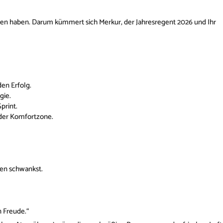
essen haben. Darum kümmert sich Merkur, der Jahresregent 2026 und Ihr
den Erfolg.
gie.
print.
 der Komfortzone.
sen schwankst.
n Freude.“