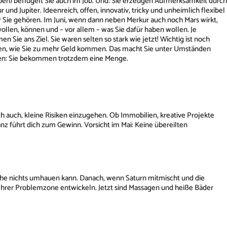
eben) beflügelt Sie auch im Job. Und: Sie erzeugen Aufmerksamkeit durch
d Jupiter. Ideenreich, offen, innovativ, tricky und unheimlich flexibel
r Sie gehören. Im Juni, wenn dann neben Merkur auch noch Mars wirkt,
wollen, können und – vor allem – was Sie dafür haben wollen. Je
 Sie ans Ziel. Sie waren selten so stark wie jetzt! Wichtig ist noch
orgen, wie Sie zu mehr Geld kommen. Das macht Sie unter Umständen
eden: Sie bekommen trotzdem eine Menge.
ch auch, kleine Risiken einzugehen. Ob Immobilien, kreative Projekte
nz führt dich zum Gewinn. Vorsicht im Mai: Keine übereilten
beinahe nichts umhauen kann. Danach, wenn Saturn mitmischt und die
 Ihrer Problemzone entwickeln. Jetzt sind Massagen und heiße Bäder