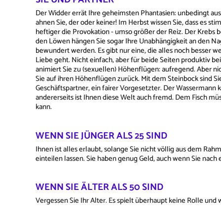
Der Widder errät Ihre geheimsten Phantasien: unbedingt ausp
ahnen Sie, der oder keiner! Im Herbst wissen Sie, dass es stim
heftiger die Provokation - umso größer der Reiz. Der Krebs be
den Löwen hängen Sie sogar Ihre Unabhängigkeit an den Nage
bewundert werden. Es gibt nur eine, die alles noch besser w
Liebe geht. Nicht einfach, aber für beide Seiten produktiv bei
animiert Sie zu (sexuellen) Höhenflügen: aufregend. Aber nic
Sie auf ihren Höhenflügen zurück. Mit dem Steinbock sind Sie 
Geschäftspartner, ein fairer Vorgesetzter. Der Wassermann ko
andererseits ist Ihnen diese Welt auch fremd. Dem Fisch müss
kann.
WENN SIE JÜNGER ALS 25 SIND
Ihnen ist alles erlaubt, solange Sie nicht völlig aus dem Rahm
einteilen lassen. Sie haben genug Geld, auch wenn Sie nach 
WENN SIE ÄLTER ALS 50 SIND
Vergessen Sie Ihr Alter. Es spielt überhaupt keine Rolle und 