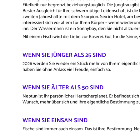
Eitelkeit: nur begrenzt beziehungstauglich. Die Jungfrau gib
Bester Ausgleich für Ihre schwermütige Leidenschaft ist die
zweiten Jahreshälfte mit dem Skorpion. Sex im Hotel, am best
interessiert sich vor allem für Ihren Körper – wenn wiederu
ihn. Der Wassermann ist ein Sonnyboy, den Sie nicht allzu er
Mit einem Fisch wird die Liebe zur Raserei. Gut für die Sinne,
WENN SIE JÜNGER ALS 25 SIND
2026 werden Sie wieder ein Stück mehr von Ihrem eigentliche
haben Sie ohne Anlass viel Freude, einfach so.
WENN SIE ÄLTER ALS 50 SIND
Neptun ist Ihr persönlicher Herrscherplanet. Er befindet sic
Wunsch, mehr über sich und Ihre eigentliche Bestimmung zu
WENN SIE EINSAM SIND
Fische sind immer auch einsam. Das ist ihre Bestimmung. Neh