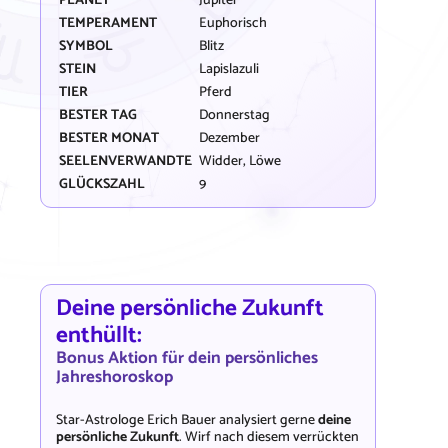
PLANET
Jupiter
TEMPERAMENT
Euphorisch
SYMBOL
Blitz
STEIN
Lapislazuli
TIER
Pferd
BESTER TAG
Donnerstag
BESTER MONAT
Dezember
SEELENVERWANDTE
Widder, Löwe
GLÜCKSZAHL
9
Deine persönliche Zukunft
enthüllt:
Bonus Aktion für dein persönliches
Jahreshoroskop
Star-Astrologe Erich Bauer analysiert gerne
deine
persönliche Zukunft
. Wirf nach diesem verrückten