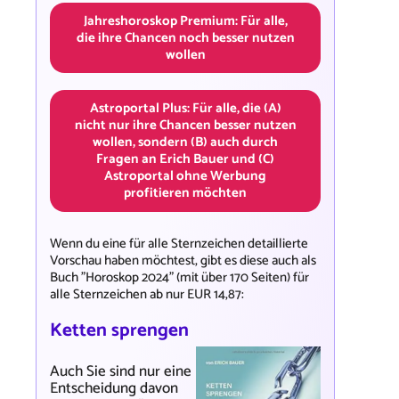
Jahreshoroskop Premium: Für alle,
die ihre Chancen noch besser nutzen
wollen
Astroportal Plus: Für alle, die (A)
nicht nur ihre Chancen besser nutzen
wollen, sondern (B) auch durch
Fragen an Erich Bauer und (C)
Astroportal ohne Werbung
profitieren möchten
Wenn du eine für alle Sternzeichen detaillierte
Vorschau haben möchtest, gibt es diese auch als
Buch "Horoskop 2024" (mit über 170 Seiten) für
alle Sternzeichen ab nur EUR 14,87:
Ketten sprengen
Auch Sie sind nur eine
Entscheidung davon