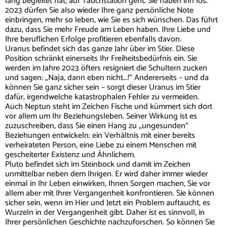
lang begleitet hat, auf Tauchstation geht. Sie haben ihn los.
2023 dürfen Sie also wieder Ihre ganz persönliche Note
einbringen, mehr so leben, wie Sie es sich wünschen. Das führt
dazu, dass Sie mehr Freude am Leben haben. Ihre Liebe und
Ihre beruflichen Erfolge profitieren ebenfalls davon.
Uranus befindet sich das ganze Jahr über im Stier. Diese
Position schränkt einerseits Ihr Freiheitsbedürfnis ein. Sie
werden im Jahre 2023 öfters resigniert die Schultern zucken
und sagen: „Naja, dann eben nicht...!“ Andererseits – und da
können Sie ganz sicher sein – sorgt dieser Uranus im Stier
dafür, irgendwelche katastrophalen Fehler zu vermeiden.
Auch Neptun steht im Zeichen Fische und kümmert sich dort
vor allem um Ihr Beziehungsleben. Seiner Wirkung ist es
zuzuschreiben, dass Sie einen Hang zu „ungesunden“
Beziehungen entwickeln: ein Verhältnis mit einer bereits
verheirateten Person, eine Liebe zu einem Menschen mit
gescheiterter Existenz und Ähnlichem.
Pluto befindet sich im Steinbock und damit im Zeichen
unmittelbar neben dem Ihrigen. Er wird daher immer wieder
einmal in Ihr Leben einwirken, Ihnen Sorgen machen, Sie vor
allem aber mit Ihrer Vergangenheit konfrontieren. Sie können
sicher sein, wenn im Hier und Jetzt ein Problem auftaucht, es
Wurzeln in der Vergangenheit gibt. Daher ist es sinnvoll, in
Ihrer persönlichen Geschichte nachzuforschen. So können Sie