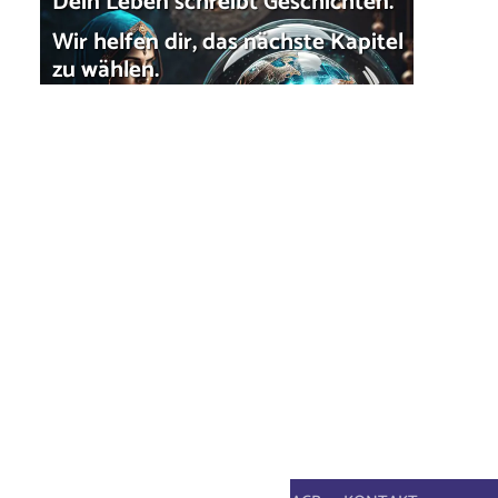
Dein Leben schreibt Geschichten.
Wir helfen dir, das nächste Kapitel
zu wählen.