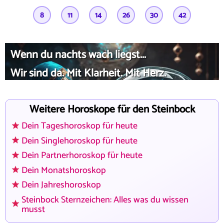
8
11
14
26
30
42
Wenn du nachts wach liegst...
Wir sind da. Mit Klarheit. Mit Herz.
Weitere Horoskope für den Steinbock
Dein Tageshoroskop für heute
Dein Singlehoroskop für heute
Dein Partnerhoroskop für heute
Dein Monatshoroskop
Dein Jahreshoroskop
Steinbock Sternzeichen: Alles was du wissen
musst