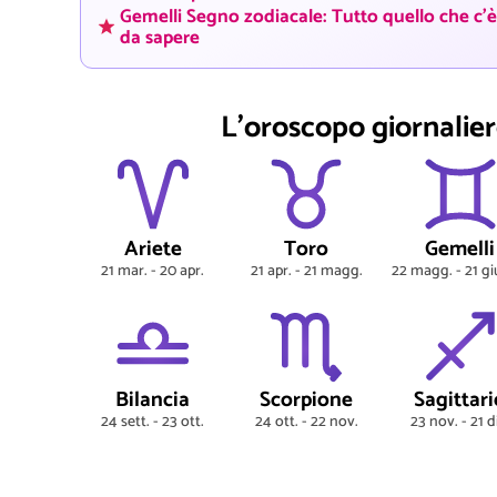
Gemelli Segno zodiacale: Tutto quello che c'è
da sapere
L'oroscopo giornaliero
Ariete
Toro
Gemelli
21 mar. - 20 apr.
21 apr. - 21 magg.
22 magg. - 21 g
Bilancia
Scorpione
Sagittari
24 sett. - 23 ott.
24 ott. - 22 nov.
23 nov. - 21 d