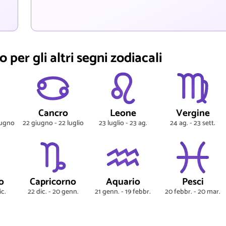
 per gli altri segni zodiacali
Cancro
Leone
Vergine
iugno
22 giugno - 22 luglio
23 luglio - 23 ag.
24 ag. - 23 sett.
o
Capricorno
Aquario
Pesci
ic.
22 dic. - 20 genn.
21 genn. - 19 febbr.
20 febbr. - 20 mar.