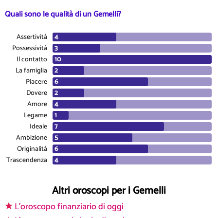
Quali sono le qualità di un Gemelli?
Assertività
Possessività
Il contatto
La famiglia
Piacere
Dovere
Amore
Legame
Ideale
Ambizione
Originalità
Trascendenza
Altri oroscopi per i Gemelli
L'oroscopo finanziario di oggi