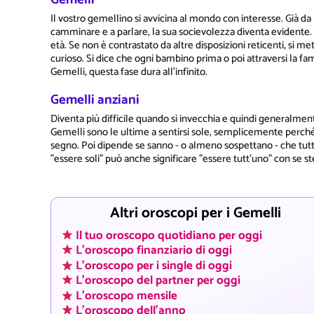
Il vostro gemellino si avvicina al mondo con interesse. Già 
camminare e a parlare, la sua socievolezza diventa evidente.
età. Se non è contrastato da altre disposizioni reticenti, si m
curioso. Si dice che ogni bambino prima o poi attraversi la f
Gemelli, questa fase dura all'infinito.
Gemelli anziani
Diventa più difficile quando si invecchia e quindi generalment
Gemelli sono le ultime a sentirsi sole, semplicemente perché "f
segno. Poi dipende se sanno - o almeno sospettano - che tutto
"essere soli" può anche significare "essere tutt'uno" con se st
Altri oroscopi per i Gemelli
Il tuo oroscopo quotidiano per oggi
L'oroscopo finanziario di oggi
L'oroscopo per i single di oggi
L'oroscopo del partner per oggi
L'oroscopo mensile
L'oroscopo dell'anno