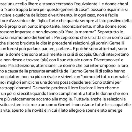
esse un uccello libero e stanno cercando l'equivalente. Le donne che si
 o "Sono troppo brava per questo genere di cose", possono risparmiarsi
are a qualche delizioso divertimento. In ogni caso, non è facile
tore d'azzardo e del figlio d'arte che guarda sempre al lato positivo della
sto è proprio un punto importante. Inconsciamente, molte donne sono
 possono imparare e non devono più "fare la mamma". Soprattutto le
sa si innamorano dei Gemelli. Percepiscono che si tratta di un uomo con
he si sono bruciate le dita in precedenti relazioni, gli uomini Gemelli
 loro si può parlare, parlare, parlare... E poiché sono attori nati, sono
 le donne che sono attualmente in crisi di coppia. Quindi interpretano
he non riesce a trovare (più) con il suo attuale uomo. Diventano veri e
ario. Ma attenzione, attenzione! Le donne che poi interrompono la loro
 a causa della presunta amabilità dell'uomo Gemelli di solito hanno
onsolatore non ha più un rivale e si rivela un "uomo del tutto normale".
ono i migliori amici che una donna possa desiderare. Sono ottimi per
nza troppi drammi. Da marito perdono il loro fascino: il loro charme
po un po' ci si eccita quando fanno complimenti a tutte le donne che non
più velocemente accanto alla moglie. Tuttavia, anche le relazioni a
iuscito a stare insieme a un uomo Gemelli nonostante tutte le scappatelle
a vita, aperto alle novità e in cui il lato allegro e spensierato emerge