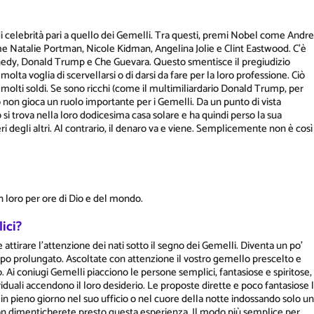
celebrità pari a quello dei Gemelli. Tra questi, premi Nobel come Andre
 Natalie Portman, Nicole Kidman, Angelina Jolie e Clint Eastwood. C'è
nedy, Donald Trump e Che Guevara. Questo smentisce il pregiudizio
lta voglia di scervellarsi o di darsi da fare per la loro professione. Ciò
 molti soldi. Se sono ricchi (come il multimiliardario Donald Trump, per
ro non gioca un ruolo importante per i Gemelli. Da un punto di vista
 si trova nella loro dodicesima casa solare e ha quindi perso la sua
i degli altri. Al contrario, il denaro va e viene. Semplicemente non è così
con loro per ore di Dio e del mondo.
ici?
 attirare l'attenzione dei nati sotto il segno dei Gemelli. Diventa un po'
empo prolungato. Ascoltate con attenzione il vostro gemello prescelto e
o. Ai coniugi Gemelli piacciono le persone semplici, fantasiose e spiritose,
duali accendono il loro desiderio. Le proposte dirette e poco fantasiose l
 pieno giorno nel suo ufficio o nel cuore della notte indossando solo un
Non dimenticherete presto questa esperienza. Il modo più semplice per