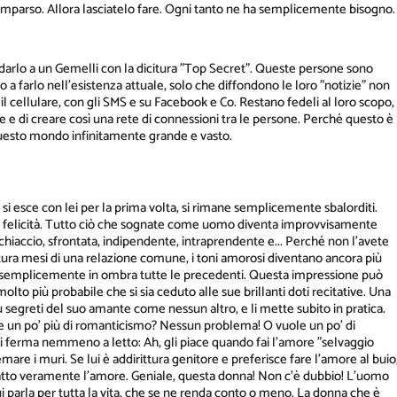
arso. Allora lasciatelo fare. Ogni tanto ne ha semplicemente bisogno.
darlo a un Gemelli con la dicitura "Top Secret". Queste persone sono
 a farlo nell'esistenza attuale, solo che diffondono le loro "notizie" non
l cellulare, con gli SMS e su Facebook e Co. Restano fedeli al loro scopo,
te e di creare così una rete di connessioni tra le persone. Perché questo è
 questo mondo infinitamente grande e vasto.
si esce con lei per la prima volta, si rimane semplicemente sbalorditi.
 felicità. Tutto ciò che sognate come uomo diventa improvvisamente
schiaccio, sfrontata, indipendente, intraprendente e... Perché non l'avete
ittura mesi di una relazione comune, i toni amorosi diventano ancora più
ette semplicemente in ombra tutte le precedenti. Questa impressione può
olto più probabile che si sia ceduto alle sue brillanti doti recitative. Una
iù segreti del suo amante come nessun altro, e li mette subito in pratica.
e un po' più di romanticismo? Nessun problema! O vuole un po' di
i ferma nemmeno a letto: Ah, gli piace quando fai l'amore "selvaggio
mare i muri. Se lui è addirittura genitore e preferisce fare l'amore al buio
 fatto veramente l'amore. Geniale, questa donna! Non c'è dubbio! L'uomo
cui parla per tutta la vita, che se ne renda conto o meno. La donna che è