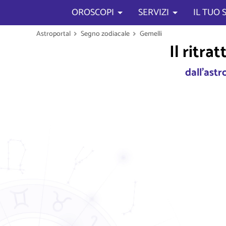
OROSCOPI
SERVIZI
IL TUO
Astroportal
Segno zodiacale
Gemelli
Il ritra
dall'ast