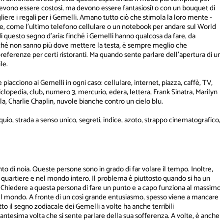
evono essere costosi, ma devono essere fantasiosi) o con un bouquet di
liere i regali per i Gemelli. Amano tutto ciò che stimola la loro mente -
care, come l'ultimo telefono cellulare o un notebook per andare sul World
i questo segno d'aria: finché i Gemelli hanno qualcosa da fare, da
ché non sanno più dove mettere la testa, è sempre meglio che
referenze per certi ristoranti. Ma quando sente parlare dell'apertura di u
le.
piacciono ai Gemelli in ogni caso: cellulare, internet, piazza, caffè, TV,
clopedia, club, numero 3, mercurio, edera, lettera, Frank Sinatra, Marilyn
a, Charlie Chaplin, nuvole bianche contro un cielo blu.
uio, strada a senso unico, segreti, indice, azoto, strappo cinematografico
di noia. Queste persone sono in grado di far volare il tempo. Inoltre,
l quartiere e nel mondo intero. Il problema è piuttosto quando si ha un
a. Chiedere a questa persona di fare un punto e a capo funziona al massim
del mondo. A fronte di un così grande entusiasmo, spesso viene a mancare
to il segno zodiacale dei Gemelli a volte ha anche terribili
antesima volta che si sente parlare della sua sofferenza. A volte, è anche