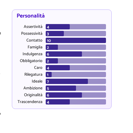
Personalità
Assertività
n
Possessività
Contatto
Famiglia
Indulgenza
Obbligatorio
Caro
,
Rilegatura
Ideale
Ambizione
Originalità
Trascendenza
o