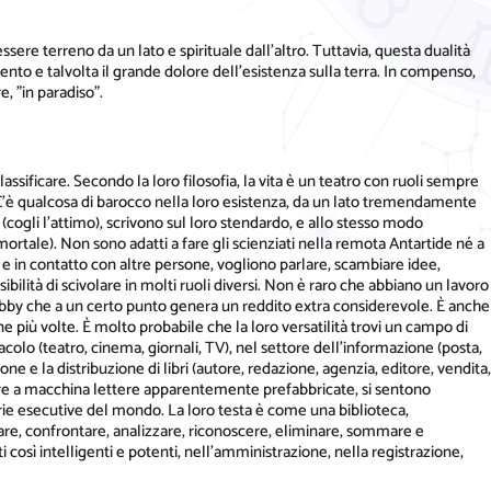
essere terreno da un lato e spirituale dall'altro. Tuttavia, questa dualità
ento e talvolta il grande dolore dell'esistenza sulla terra. In compenso,
e, "in paradiso".
assificare. Secondo la loro filosofia, la vita è un teatro con ruoli sempre
. C'è qualcosa di barocco nella loro esistenza, da un lato tremendamente
" (cogli l'attimo), scrivono sul loro stendardo, e allo stesso modo
mortale). Non sono adatti a fare gli scienziati nella remota Antartide né a
ni e in contatto con altre persone, vogliono parlare, scambiare idee,
bilità di scivolare in molti ruoli diversi. Non è raro che abbiano un lavoro
obby che a un certo punto genera un reddito extra considerevole. È anche
più volte. È molto probabile che la loro versatilità trovi un campo di
acolo (teatro, cinema, giornali, TV), nel settore dell'informazione (posta,
one e la distribuzione di libri (autore, redazione, agenzia, editore, vendita,
ttere a macchina lettere apparentemente prefabbricate, si sentono
arie esecutive del mondo. La loro testa è come una biblioteca,
orare, confrontare, analizzare, riconoscere, eliminare, sommare e
così intelligenti e potenti, nell'amministrazione, nella registrazione,