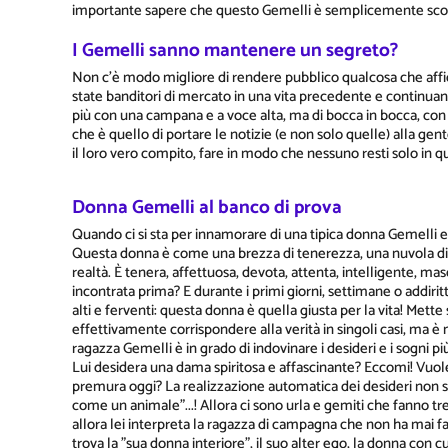
importante sapere che questo Gemelli è semplicemente scomp
I Gemelli sanno mantenere un segreto?
Non c'è modo migliore di rendere pubblico qualcosa che affi
state banditori di mercato in una vita precedente e continuano
più con una campana e a voce alta, ma di bocca in bocca, con i
che è quello di portare le notizie (e non solo quelle) alla gen
il loro vero compito, fare in modo che nessuno resti solo in
Donna Gemelli al banco di prova
Quando ci si sta per innamorare di una tipica donna Gemelli e 
Questa donna è come una brezza di tenerezza, una nuvola di
realtà. È tenera, affettuosa, devota, attenta, intelligente, ma
incontrata prima? E durante i primi giorni, settimane o addir
alti e ferventi: questa donna è quella giusta per la vita! M
effettivamente corrispondere alla verità in singoli casi, ma è m
ragazza Gemelli è in grado di indovinare i desideri e i sogni p
Lui desidera una dama spiritosa e affascinante? Eccomi! Vuol
premura oggi? La realizzazione automatica dei desideri non s
come un animale"...! Allora ci sono urla e gemiti che fanno tre
allora lei interpreta la ragazza di campagna che non ha mai
trova la "sua donna interiore", il suo alter ego, la donna con 