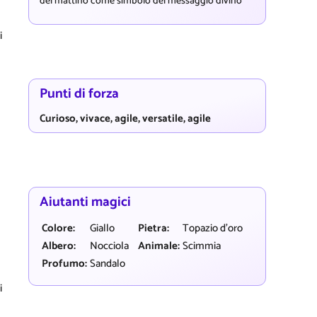
del mattino come simbolo del messaggio divino
i
Punti di forza
Curioso, vivace, agile, versatile, agile
Aiutanti magici
Colore:
Giallo
Pietra:
Topazio d'oro
Albero:
Nocciola
Animale:
Scimmia
Profumo:
Sandalo
i