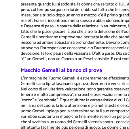
presente quando lui si soddisfa, la donna che sa tutto di lui..
però, col tempo sorgono in lui dei dubbi sul fatto che lei pen
mese, per altri solo dopo un anno e mezzo, c'è il primo grande
reale!". Forse si incontrano meno spesso e abbandonano improvv
e l'assenza di peso - è sparita dalla relazione. Naturalmente
fatto che le piace giocare. È più che altro la delusione dell'uo
Gemelli si sentiranno rimproverare per tutta la vita che pren
riescono ad amare abbastanza profondamente. Devono convi
attraverso l'introspezione consapevole o l'autoconsapevolezza
devozione, la loro paura della vicinanza. D'altra parte, Dio s
"è" un Gemelli, non un Cancro o un Pesci sensibile. E così com'
Maschio Gemelli al banco di prova
L'immagine dell'uomo Gemelli è estremamente affascinante, 
Gemelli siano tipi affascinanti, spiritosi, divertenti e versat
Nel corso di un'ulteriore valutazione, sono garantite osserv
tenero e molto comprensivo", ma anche osservazioni meno edi
"rozzo" e "cerebrale". È quest'ultima la caratteristica di cui i
nell'area del cuore, la loro attenzione è più nella testa e ce
uomo Gemelli spiega per la centesima volta il suo comportame
vorrebbe scuoterlo in modo che finalmente scivoli un po' più
che si avvicina a un uomo dei Gemelli si renda conto - consc
altrettanto facilmente può perdersi di nuovo. Le donne che si