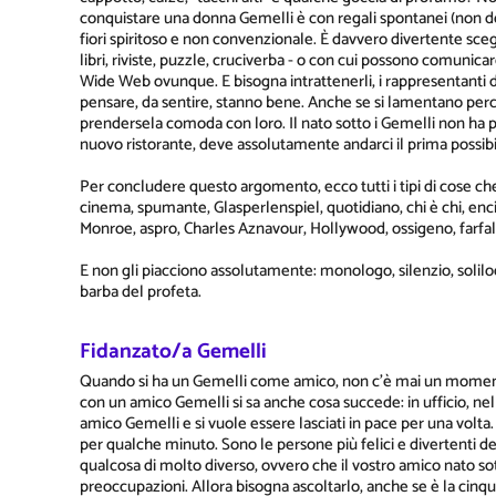
conquistare una donna Gemelli è con regali spontanei (non d
fiori spiritoso e non convenzionale. È davvero divertente sceg
libri, riviste, puzzle, cruciverba - o con cui possono comuni
Wide Web ovunque. E bisogna intrattenerli, i rappresentanti d
pensare, da sentire, stanno bene. Anche se si lamentano per
prendersela comoda con loro. Il nato sotto i Gemelli non ha p
nuovo ristorante, deve assolutamente andarci il prima possibi
Per concludere questo argomento, ecco tutti i tipi di cose che 
cinema, spumante, Glasperlenspiel, quotidiano, chi è chi, enci
Monroe, aspro, Charles Aznavour, Hollywood, ossigeno, farfall
E non gli piacciono assolutamente: monologo, silenzio, soliloq
barba del profeta.
Fidanzato/a Gemelli
Quando si ha un Gemelli come amico, non c'è mai un momento 
con un amico Gemelli si sa anche cosa succede: in ufficio, ne
amico Gemelli e si vuole essere lasciati in pace per una volt
per qualche minuto. Sono le persone più felici e divertenti 
qualcosa di molto diverso, ovvero che il vostro amico nato sot
preoccupazioni. Allora bisogna ascoltarlo, anche se è la cinqu