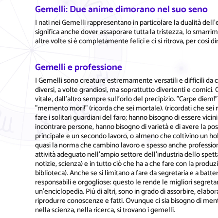
Gemelli: Due anime dimorano nel suo seno
I nati nei Gemelli rappresentano in particolare la dualità dell'
significa anche dover assaporare tutta la tristezza, lo smarrim
altre volte si è completamente felici e ci si ritrova, per così dir
Gemelli e professione
I Gemelli sono creature estremamente versatili e difficili da cl
diversi, a volte grandiosi, ma soprattutto divertenti e comici
vitale, dall'altro sempre sull'orlo del precipizio. "Carpe diem!
"memento mori!" (ricorda che sei mortale). (ricordati che sei 
fare i solitari guardiani del faro; hanno bisogno di essere vici
incontrare persone, hanno bisogno di varietà e di avere la possi
principale e un secondo lavoro, o almeno che coltivino un h
quasi la norma che cambino lavoro e spesso anche professione 
attività adeguato nell'ampio settore dell'industria dello spett
notizie, scienza) e in tutto ciò che ha a che fare con la produzi
biblioteca). Anche se si limitano a fare da segretaria e a ba
responsabili e orgogliose: questo le rende le migliori segret
un'enciclopedia. Più di altri, sono in grado di assorbire, elab
riprodurre conoscenze e fatti. Ovunque ci sia bisogno di menti 
nella scienza, nella ricerca, si trovano i gemelli.