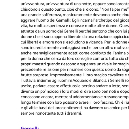
un'avventura, un'avventura di una notte, oppure sono loro st
chiudono a questo punto, cioè che si dicono: "Non fa per me"
una grande sofferenza, ma sicuramente dovranno anche rinunci
aggirare l'uomo dei Gemelli: Egli incarna l'archetipo del gioca
vita, ha molta esperienza e conosce molte altre donne. Que
attratte da un uomo dei Gemelli perché sentono che con lui
donne che si sono appena liberate da una relazione appiccico
cui libertà e amore non si escludono a vicenda. Per le donne c
sono incredibilmente vantaggiosi anche per un altro motivo: con
anche meravigliosamente adatti come conforto dell'anima per
per la donna che cerca da loro consigli e conforto tutto ciò c
propri maestri quando riescono a superare un rivale immagin
precedente relazione per rimanere con questo uomo da sogno
brutte sorprese. Improvvisamente il loro magico cavaliere e c
Tuttavia, insieme agli uomini Acquario e Bilancia, i Gemelli s
uscire, parlare, essere affettuosi e persino andare a letto, se
diventa un po' noioso, i loro modi di dire sono ben noti e do
conoscono ancora, mentre si addormentano e russano sempre 
lungo termine con loro possono avere il loro fascino. Chi è r
e gli alti e bassi dei loro sentimenti, ha davvero un amico per l
sempre nonostante tutti i drammi.
Gemelli