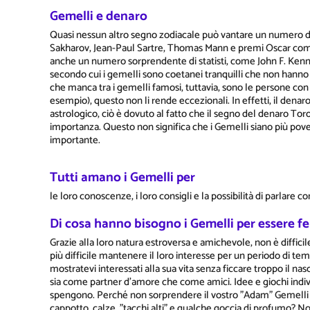
Gemelli e denaro
Quasi nessun altro segno zodiacale può vantare un numero di 
Sakharov, Jean-Paul Sartre, Thomas Mann e premi Oscar come
anche un numero sorprendente di statisti, come John F. Ken
secondo cui i gemelli sono coetanei tranquilli che non hanno mo
che manca tra i gemelli famosi, tuttavia, sono le persone con
esempio), questo non li rende eccezionali. In effetti, il dena
astrologico, ciò è dovuto al fatto che il segno del denaro Toro
importanza. Questo non significa che i Gemelli siano più pover
importante.
Tutti amano i Gemelli per
le loro conoscenze, i loro consigli e la possibilità di parlare 
Di cosa hanno bisogno i Gemelli per essere fel
Grazie alla loro natura estroversa e amichevole, non è difficile
più difficile mantenere il loro interesse per un periodo di t
mostratevi interessati alla sua vita senza ficcare troppo il nas
sia come partner d'amore che come amici. Idee e giochi indivi
spengono. Perché non sorprendere il vostro "Adam" Gemelli in
cappotto, calze, "tacchi alti" e qualche goccia di profumo? 