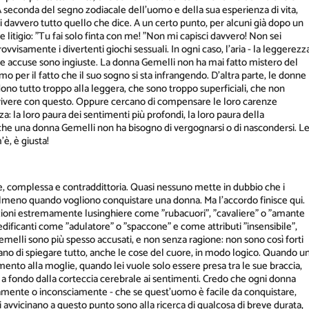
. A seconda del segno zodiacale dell'uomo e della sua esperienza di vita,
si davvero tutto quello che dice. A un certo punto, per alcuni già dopo un
 litigio: "Tu fai solo finta con me! "Non mi capisci davvero! Non sei
isamente i divertenti giochi sessuali. In ogni caso, l'aria - la leggerezz
, le accuse sono ingiuste. La donna Gemelli non ha mai fatto mistero del
mo per il fatto che il suo sogno si sta infrangendo. D'altra parte, le donne
dono tutto troppo alla leggera, che sono troppo superficiali, che non
vere con questo. Oppure cercano di compensare le loro carenze
: la loro paura dei sentimenti più profondi, la loro paura della
a che una donna Gemelli non ha bisogno di vergognarsi o di nascondersi. Le
è, è giusta!
complessa e contraddittoria. Quasi nessuno mette in dubbio che i
ili, almeno quando vogliono conquistare una donna. Ma l'accordo finisce qui.
azioni estremamente lusinghiere come "rubacuori", "cavaliere" o "amante
ficanti come "adulatore" o "spaccone" e come attributi "insensibile",
 Gemelli sono più spesso accusati, e non senza ragione: non sono così forti
rcano di spiegare tutto, anche le cose del cuore, in modo logico. Quando u
nto alla moglie, quando lei vuole solo essere presa tra le sue braccia,
 a fondo dalla corteccia cerebrale ai sentimenti. Credo che ogni donna
iamente o inconsciamente - che se quest'uomo è facile da conquistare,
 avvicinano a questo punto sono alla ricerca di qualcosa di breve durata,