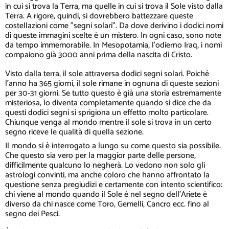
in cui si trova la Terra, ma quelle in cui si trova il Sole visto dalla
Terra. A rigore, quindi, si dovrebbero battezzare queste
costellazioni come "segni solari". Da dove derivino i dodici nomi
di queste immagini scelte è un mistero. In ogni caso, sono note
da tempo immemorabile. In Mesopotamia, l'odierno Iraq, i nomi
compaiono già 3000 anni prima della nascita di Cristo.
Visto dalla terra, il sole attraversa dodici segni solari. Poiché
l'anno ha 365 giorni, il sole rimane in ognuna di queste sezioni
per 30-31 giorni. Se tutto questo è già una storia estremamente
misteriosa, lo diventa completamente quando si dice che da
questi dodici segni si sprigiona un effetto molto particolare.
Chiunque venga al mondo mentre il sole si trova in un certo
segno riceve le qualità di quella sezione.
Il mondo si è interrogato a lungo su come questo sia possibile.
Che questo sia vero per la maggior parte delle persone,
difficilmente qualcuno lo negherà. Lo vedono non solo gli
astrologi convinti, ma anche coloro che hanno affrontato la
questione senza pregiudizi e certamente con intento scientifico:
chi viene al mondo quando il Sole è nel segno dell'Ariete è
diverso da chi nasce come Toro, Gemelli, Cancro ecc. fino al
segno dei Pesci.