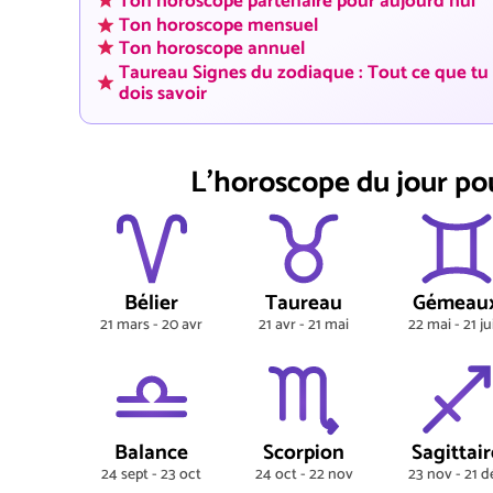
Ton horoscope partenaire pour aujourd'hui
Ton horoscope mensuel
Ton horoscope annuel
Taureau Signes du zodiaque : Tout ce que tu
dois savoir
L'horoscope du jour po
Bélier
Taureau
Gémeau
21 mars - 20 avr
21 avr - 21 mai
22 mai - 21 ju
Balance
Scorpion
Sagittair
24 sept - 23 oct
24 oct - 22 nov
23 nov - 21 d