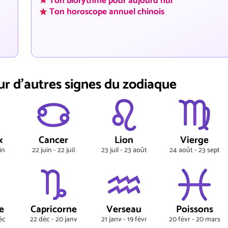
Ton biorythme pour aujourd'hui
Ton horoscope annuel chinois
ur d'autres signes du zodiaque
x
Cancer
Lion
Vierge
in
22 juin - 22 juil
23 juil - 23 août
24 août - 23 sept
e
Capricorne
Verseau
Poissons
éc
22 déc - 20 janv
21 janv - 19 févr
20 févr - 20 mars