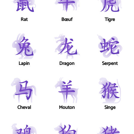
Rat
Bœuf
Tigre
Lapin
Dragon
Serpent
Cheval
Mouton
Singe