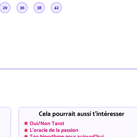
29
36
38
42
Cela pourrait aussi t'intéresser
Oui/Non Tarot
L'oracle de la passion
Ton biorythme pour aujourd'hui