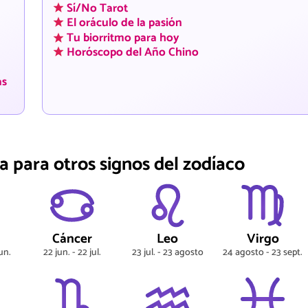
Sí/No Tarot
El oráculo de la pasión
Tu biorritmo para hoy
Horóscopo del Año Chino
as
a para otros signos del zodíaco
s
Cáncer
Leo
Virgo
un.
22 jun. - 22 jul.
23 jul. - 23 agosto
24 agosto - 23 sept.