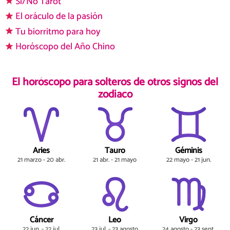
Sí/No Tarot
El oráculo de la pasión
Tu biorritmo para hoy
Horóscopo del Año Chino
El horóscopo para solteros de otros signos del
zodiaco
Aries
Tauro
Géminis
21 marzo - 20 abr.
21 abr. - 21 mayo
22 mayo - 21 jun.
Cáncer
Leo
Virgo
22 jun. - 22 jul.
23 jul. - 23 agosto
24 agosto - 23 sept.