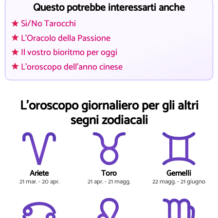
Questo potrebbe interessarti anche
Sì/No Tarocchi
L'Oracolo della Passione
Il vostro bioritmo per oggi
L'oroscopo dell'anno cinese
L'oroscopo giornaliero per gli altri
segni zodiacali
Ariete
Toro
Gemelli
21 mar. - 20 apr.
21 apr. - 21 magg.
22 magg. - 21 giugno