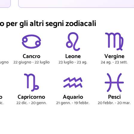
 per gli altri segni zodiacali
Cancro
Leone
Vergine
iugno
22 giugno - 22 luglio
23 luglio - 23 ag.
24 ag. - 23 sett.
o
Capricorno
Aquario
Pesci
ic.
22 dic. - 20 genn.
21 genn. - 19 febbr.
20 febbr. - 20 mar.