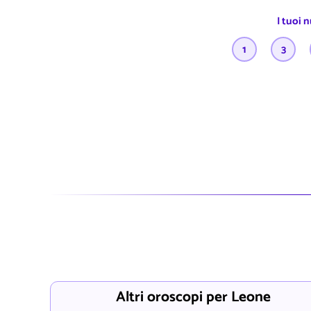
I tuoi 
1
3
Altri oroscopi per Leone