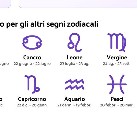
 per gli altri segni zodiacali
Cancro
Leone
Vergine
iugno
22 giugno - 22 luglio
23 luglio - 23 ag.
24 ag. - 23 sett.
o
Capricorno
Aquario
Pesci
ic.
22 dic. - 20 genn.
21 genn. - 19 febbr.
20 febbr. - 20 mar.