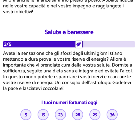
Allora anche le finanze saranno presto a posto. Abbiate fiducia
nelle vostre capacità e nel vostro impegno e raggiungete i
vostri obiettivi!
Salute e benessere
3/5
Avete la sensazione che gli sforzi degli ultimi giorni stiano
mettendo a dura prova le vostre riserve di energia? Allora è
importante che vi prendiate cura della vostra salute. Dormite a
sufficienza, seguite una dieta sana e integrale ed evitate l'alcol.
In questo modo potrete risparmiare i vostri nervi e ricaricare le
vostre riserve di energia. Un consiglio dell'astrologo: Godetevi
la pace e lasciatevi coccolare!
I tuoi numeri fortunati oggi
5
19
23
28
29
36