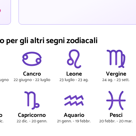
è
 per gli altri segni zodiacali
Cancro
Leone
Vergine
iugno
22 giugno - 22 luglio
23 luglio - 23 ag.
24 ag. - 23 sett.
o
Capricorno
Aquario
Pesci
ic.
22 dic. - 20 genn.
21 genn. - 19 febbr.
20 febbr. - 20 mar.