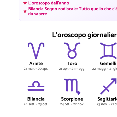
L'oroscopo dell'anno
Bilancia Segno zodiacale: Tutto quello che c'
da sapere
L'oroscopo giornaliero
Ariete
Toro
Gemelli
21 mar. - 20 apr.
21 apr. - 21 magg.
22 magg. - 21 g
Bilancia
Scorpione
Sagittari
24 sett. - 23 ott.
24 ott. - 22 nov.
23 nov. - 21 d