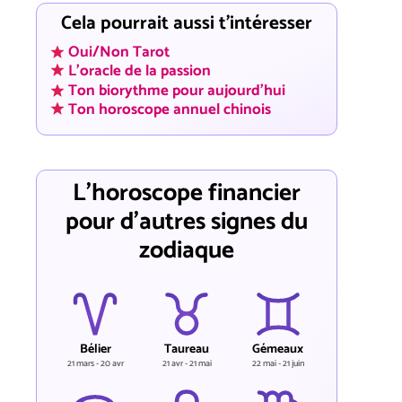
Cela pourrait aussi t'intéresser
Oui/Non Tarot
L'oracle de la passion
Ton biorythme pour aujourd'hui
Ton horoscope annuel chinois
L'horoscope financier
pour d'autres signes du
zodiaque
Bélier
Taureau
Gémeaux
21 mars - 20 avr
21 avr - 21 mai
22 mai - 21 juin