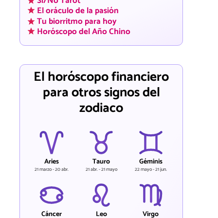
Sí/No Tarot
El oráculo de la pasión
Tu biorritmo para hoy
Horóscopo del Año Chino
El horóscopo financiero
para otros signos del
zodiaco
Aries
Tauro
Géminis
21 marzo - 20 abr.
21 abr. - 21 mayo
22 mayo - 21 jun.
Cáncer
Leo
Virgo