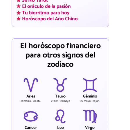
Sí/No Tarot
El oráculo de la pasión
Tu biorritmo para hoy
Horóscopo del Año Chino
El horóscopo financiero
para otros signos del
zodiaco
Aries
Tauro
Géminis
21 marzo - 20 abr.
21 abr. - 21 mayo
22 mayo - 21 jun.
Cáncer
Leo
Virgo