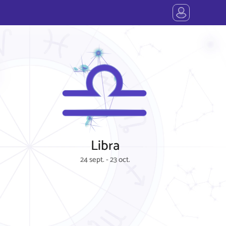
Libra
24 sept. - 23 oct.