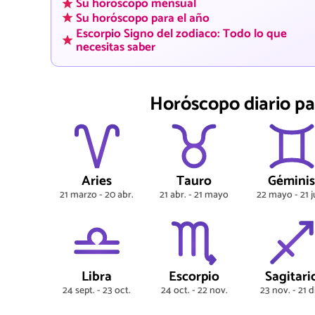
Su horóscopo mensual
Su horóscopo para el año
Escorpio Signo del zodiaco: Todo lo que
necesitas saber
Horóscopo diario pa
Aries
Tauro
Gémini
21 marzo - 20 abr.
21 abr. - 21 mayo
22 mayo - 21 j
Libra
Escorpio
Sagitari
24 sept. - 23 oct.
24 oct. - 22 nov.
23 nov. - 21 d