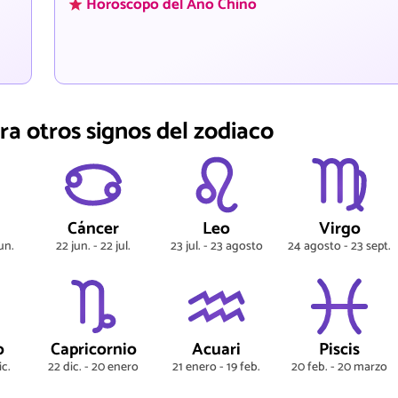
Horóscopo del Año Chino
ra otros signos del zodiaco
s
Cáncer
Leo
Virgo
un.
22 jun. - 22 jul.
23 jul. - 23 agosto
24 agosto - 23 sept.
o
Capricornio
Acuari
Piscis
ic.
22 dic. - 20 enero
21 enero - 19 feb.
20 feb. - 20 marzo