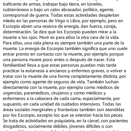
traficante de armas, trabajar bajo tierra, en túneles,
subterráneos o bajo un calor abrasador, político, agente,
corresponsal de guerra. Todas estas actividades despiertan
miedo en las personas de Virgo o Libra, por ejemplo, pero en
Escorpio abren una reserva de energía, dan fuerza, coraje,
determinación. Se dice que los Escorpio pueden mirar a la
muerte a los ojos. Morir es para ellos la otra cara de la vida.
Para ellos, una vida plena es siempre también una parte de la
muerte. La energía de Escorpio también significa que uno suele
entrar pronto en contacto con la muerte, por ejemplo porque
una persona muere poco antes o después de nacer. Esta
familiaridad lleva a que estas personas puedan más tarde
practicar la eutanasia a ancianos y enfermos graves, o volver a
tratar con la muerte de una forma completamente distinta, por
ejemplo como agente de seguros de vida. También luchan
directamente con la muerte, por ejemplo como médicos de
urgencias, paramédicos, cirujanos y como médicos y
enfermeros a la cabecera de cada cama, especialmente, por
supuesto, en cada unidad de cuidados intensivos. Todas las
áreas sociales marginales y fronterizas también son atendidas
por los Escorpio, excepto los que se orientan hacia los peces.
Se trata de actividades en psiquiatría, en la cárcel, con pacientes
drogadictos, socialmente débiles, jóvenes difíciles o con