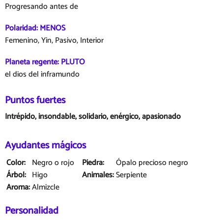
Progresando antes de
Polaridad: MENOS
Femenino, Yin, Pasivo, Interior
Planeta regente: PLUTO
el dios del inframundo
Puntos fuertes
Intrépido, insondable, solidario, enérgico, apasionado
Ayudantes mágicos
Color:
Negro o rojo
Piedra:
Ópalo precioso negro
Árbol:
Higo
Animales:
Serpiente
Aroma:
Almizcle
Personalidad