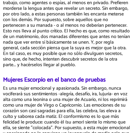
trabajo, como agentes o espías, al menos en privado. Prefieren
morderse la lengua antes que revelar un secreto. Sin embargo,
por otro lado, a estas personas también les encanta meterse
con los demás. Por supuesto, sobre aquellos que no
pertenecen a su manada - o al menos no deberían pertenecer.
Esto nos lleva al punto crítico. El hecho es que, como resultado
de un matrimonio, dos manadas diferentes que antes no tenían
nada que ver entre sí básicamente se unen. Y, por regla
general, cada sección piensa que la suya es mejor que la otra.
En tal caso, es muy posible que no sólo divulguen secretos,
sino que, de hecho, intenten descubrir secretos de la otra
parte... y hacérselos llegar al pueblo.
Mujeres Escorpio en el banco de pruebas
Es una mujer emocional y apasionada. Sin embargo, nunca
vociferará sus sentimientos -alegría, desafío, ira, lujuria- en voz
alta como una leonina o una mujer de Acuario, ni los reprimirá
como una mujer de Virgo o Capricornio. Las emociones de su
corazón son casi sagradas para ella, las celebra, las eleva a
culto y saborea cada matiz. El conformismo es lo que más
felicidad le produce: cuando él (su amor) siente lo mismo que
ella, se siente "colocada". Por supuesto, a esta mujer emocional