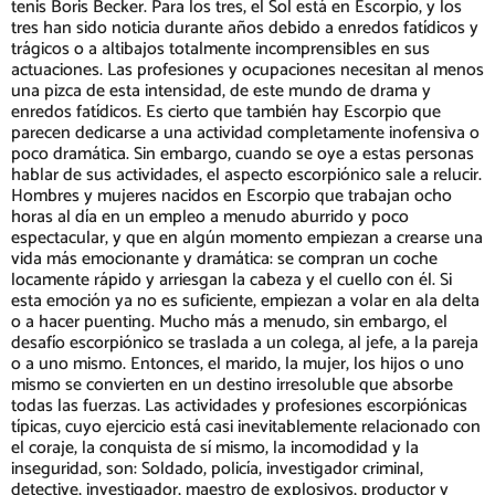
tenis Boris Becker. Para los tres, el Sol está en Escorpio, y los
tres han sido noticia durante años debido a enredos fatídicos y
trágicos o a altibajos totalmente incomprensibles en sus
actuaciones. Las profesiones y ocupaciones necesitan al menos
una pizca de esta intensidad, de este mundo de drama y
enredos fatídicos. Es cierto que también hay Escorpio que
parecen dedicarse a una actividad completamente inofensiva o
poco dramática. Sin embargo, cuando se oye a estas personas
hablar de sus actividades, el aspecto escorpiónico sale a relucir.
Hombres y mujeres nacidos en Escorpio que trabajan ocho
horas al día en un empleo a menudo aburrido y poco
espectacular, y que en algún momento empiezan a crearse una
vida más emocionante y dramática: se compran un coche
locamente rápido y arriesgan la cabeza y el cuello con él. Si
esta emoción ya no es suficiente, empiezan a volar en ala delta
o a hacer puenting. Mucho más a menudo, sin embargo, el
desafío escorpiónico se traslada a un colega, al jefe, a la pareja
o a uno mismo. Entonces, el marido, la mujer, los hijos o uno
mismo se convierten en un destino irresoluble que absorbe
todas las fuerzas. Las actividades y profesiones escorpiónicas
típicas, cuyo ejercicio está casi inevitablemente relacionado con
el coraje, la conquista de sí mismo, la incomodidad y la
inseguridad, son: Soldado, policía, investigador criminal,
detective, investigador, maestro de explosivos, productor y