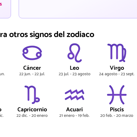
s
ra otros signos del zodiaco
s
Cáncer
Leo
Virgo
un.
22 jun. - 22 jul.
23 jul. - 23 agosto
24 agosto - 23 sept.
o
Capricornio
Acuari
Piscis
ic.
22 dic. - 20 enero
21 enero - 19 feb.
20 feb. - 20 marzo