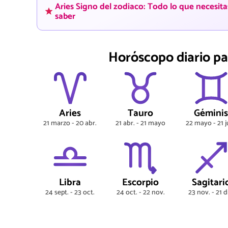
Aries Signo del zodiaco: Todo lo que necesita
saber
Horóscopo diario pa
Aries
Tauro
Gémini
21 marzo - 20 abr.
21 abr. - 21 mayo
22 mayo - 21 j
Libra
Escorpio
Sagitari
24 sept. - 23 oct.
24 oct. - 22 nov.
23 nov. - 21 d