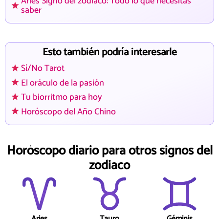
Aries Signo del zodiaco: Todo lo que necesitas
saber
Esto también podría interesarle
Sí/No Tarot
El oráculo de la pasión
Tu biorritmo para hoy
Horóscopo del Año Chino
Horóscopo diario para otros signos del
zodiaco
Aries
Tauro
Géminis