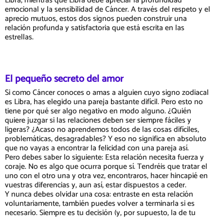
Libra, mientras que Libra debe apreciar la profundidad
emocional y la sensibilidad de Cáncer. A través del respeto y el
aprecio mutuos, estos dos signos pueden construir una
relación profunda y satisfactoria que está escrita en las
estrellas.
El pequeño secreto del amor
Si como Cáncer conoces o amas a alguien cuyo signo zodiacal
es Libra, has elegido una pareja bastante difícil. Pero esto no
tiene por qué ser algo negativo en modo alguno. ¿Quién
quiere juzgar si las relaciones deben ser siempre fáciles y
ligeras? ¿Acaso no aprendemos todos de las cosas difíciles,
problemáticas, desagradables? Y eso no significa en absoluto
que no vayas a encontrar la felicidad con una pareja así.
Pero debes saber lo siguiente: Esta relación necesita fuerza y
coraje. No es algo que ocurra porque sí. Tendréis que tratar el
uno con el otro una y otra vez, encontraros, hacer hincapié en
vuestras diferencias y, aun así, estar dispuestos a ceder.
Y nunca debes olvidar una cosa: entraste en esta relación
voluntariamente, también puedes volver a terminarla si es
necesario. Siempre es tu decisión (y, por supuesto, la de tu