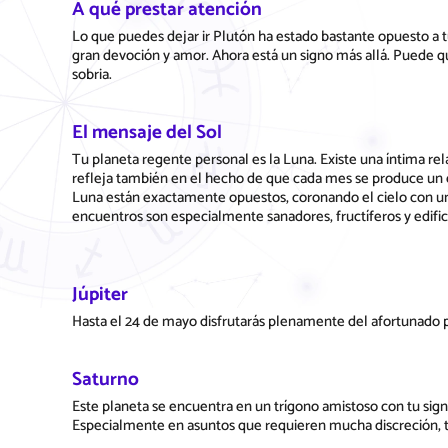
A qué prestar atención
Lo que puedes dejar ir Plutón ha estado bastante opuesto a t
gran devoción y amor. Ahora está un signo más allá. Puede q
sobria.
El mensaje del Sol
Tu planeta regente personal es la Luna. Existe una íntima rela
refleja también en el hecho de que cada mes se produce un e
Luna están exactamente opuestos, coronando el cielo con una
encuentros son especialmente sanadores, fructíferos y edific
Júpiter
Hasta el 24 de mayo disfrutarás plenamente del afortunado pl
Saturno
Este planeta se encuentra en un trígono amistoso con tu sign
Especialmente en asuntos que requieren mucha discreción, t