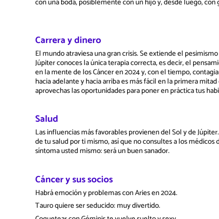
con una boda, posiblemente con un hijo y, desde luego, con 
Carrera y dinero
El mundo atraviesa una gran crisis. Se extiende el pesimismo
Júpiter conoces la única terapia correcta, es decir, el pensa
en la mente de los Cáncer en 2024 y, con el tiempo, contagia
hacia adelante y hacia arriba es más fácil en la primera mita
aprovechas las oportunidades para poner en práctica tus habi
Salud
Las influencias más favorables provienen del Sol y de Júpit
de tu salud por ti mismo, así que no consultes a los médicos
síntoma usted mismo: será un buen sanador.
Cáncer y sus socios
Habrá emoción y problemas con Aries en 2024.
Tauro quiere ser seducido: muy divertido.
Coquetear con Géminis te vuelve suelto y sexy.