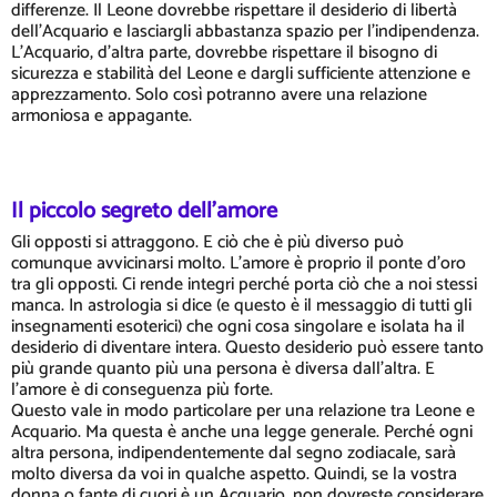
differenze. Il Leone dovrebbe rispettare il desiderio di libertà
dell'Acquario e lasciargli abbastanza spazio per l'indipendenza.
L'Acquario, d'altra parte, dovrebbe rispettare il bisogno di
sicurezza e stabilità del Leone e dargli sufficiente attenzione e
apprezzamento. Solo così potranno avere una relazione
armoniosa e appagante.
Il piccolo segreto dell'amore
Gli opposti si attraggono. E ciò che è più diverso può
comunque avvicinarsi molto. L'amore è proprio il ponte d'oro
tra gli opposti. Ci rende integri perché porta ciò che a noi stessi
manca. In astrologia si dice (e questo è il messaggio di tutti gli
insegnamenti esoterici) che ogni cosa singolare e isolata ha il
desiderio di diventare intera. Questo desiderio può essere tanto
più grande quanto più una persona è diversa dall'altra. E
l'amore è di conseguenza più forte.
Questo vale in modo particolare per una relazione tra Leone e
Acquario. Ma questa è anche una legge generale. Perché ogni
altra persona, indipendentemente dal segno zodiacale, sarà
molto diversa da voi in qualche aspetto. Quindi, se la vostra
donna o fante di cuori è un Acquario, non dovreste considerare