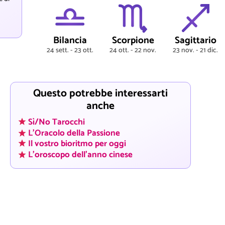
Bilancia
Scorpione
Sagittario
24 sett. - 23 ott.
24 ott. - 22 nov.
23 nov. - 21 dic.
Questo potrebbe interessarti
anche
Sì/No Tarocchi
L'Oracolo della Passione
Il vostro bioritmo per oggi
L'oroscopo dell'anno cinese