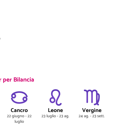
e
r per Bilancia
Cancro
Leone
Vergine
22 giugno - 22
23 luglio - 23 ag.
24 ag. - 23 sett.
luglio