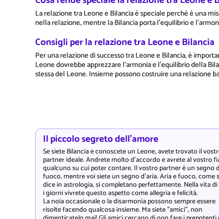
Cosa rende speciale la relazione tra Leone e B
La relazione tra Leone e Bilancia è speciale perché è una misc
nella relazione, mentre la Bilancia porta l'equilibrio e l'ar
Consigli per la relazione tra Leone e Bilancia
Per una relazione di successo tra Leone e Bilancia, è importan
Leone dovrebbe apprezzare l'armonia e l'equilibrio della Bila
stessa del Leone. Insieme possono costruire una relazione bas
Il piccolo segreto dell'amore
Se siete Bilancia e conoscete un Leone, avete trovato il vost
partner ideale. Andrete molto d'accordo e avrete al vostro f
qualcuno su cui poter contare. Il vostro partner è un segno d
fuoco, mentre voi siete un segno d'aria. Aria e fuoco, come s
dice in astrologia, si completano perfettamente. Nella vita di 
i giorni vivrete questo aspetto come allegria e felicità.
La noia occasionale o la disarmonia possono sempre essere
risolte facendo qualcosa insieme. Ma siete "amici", non
dimenticatelo mai! Gli amici cercano di non fare i prepotenti 