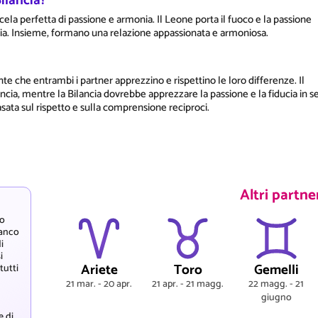
ilancia?
ela perfetta di passione e armonia. Il Leone porta il fuoco e la passione
monia. Insieme, formano una relazione appassionata e armoniosa.
te che entrambi i partner apprezzino e rispettino le loro differenze. Il
ncia, mentre la Bilancia dovrebbe apprezzare la passione e la fiducia in s
ata sul rispetto e sulla comprensione reciproci.
Altri partne
ro
ianco
i
i
Ariete
Toro
Gemelli
tutti
21 mar. - 20 apr.
21 apr. - 21 magg.
22 magg. - 21
giugno
e di