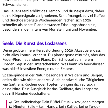
besonders auf Magen, Milz und Verdauung als deine TCM-
Schwachstellen.
Das Feuer-Pferd erhöht das Tempo, und du neigst dazu, dabei
deine Körpersignale zu ignorieren. Schlafmangel, zu viel Kaffee
und durchgearbeitete Wochenenden rächen sich 2026
schneller als sonst. Plane bewusste Erholungsphasen ein,
besonders in den intensiven Monaten Juni und November.
Seele: Die Kunst des Loslassens
Deine größte innere Herausforderung 2026: Akzeptiere, dass
nicht alles kontrollierbar ist. Du planst gerne minutiös, aber das
Feuer-Pferd hat andere Pläne. Der Schlüssel zu innerem
Frieden liegt in der Unterscheidung: Was kann ich beeinflussen,
was nicht? Investiere Energie nur in Ersteres.
Spaziergänge in der Natur, besonders in Wäldern und Bergen,
erden dich wie nichts anderes. Auch handwerkliche Tätigkeiten
wie Gärtnern, Kochen oder Töpfern bringen dich zurück in
deine Mitte. Dein Ausgleich ist das Greifbare, das Langsame,
das mit Händen Geschaffene.
🌿 Gesundheitstipp: Dein Büffel-Ritual 2026: Jeden Morgen
10 Minuten Stille – kein Handy, kein Kaffee, keine To-do-