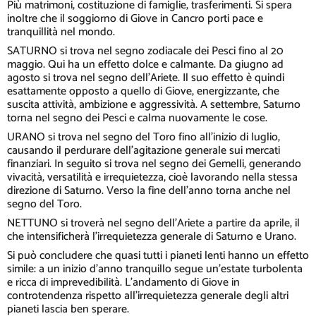
Più matrimoni, costituzione di famiglie, trasferimenti. Si spera
inoltre che il soggiorno di Giove in Cancro porti pace e
tranquillità nel mondo.
SATURNO si trova nel segno zodiacale dei Pesci fino al 20
maggio. Qui ha un effetto dolce e calmante. Da giugno ad
agosto si trova nel segno dell'Ariete. Il suo effetto è quindi
esattamente opposto a quello di Giove, energizzante, che
suscita attività, ambizione e aggressività. A settembre, Saturno
torna nel segno dei Pesci e calma nuovamente le cose.
URANO si trova nel segno del Toro fino all'inizio di luglio,
causando il perdurare dell'agitazione generale sui mercati
finanziari. In seguito si trova nel segno dei Gemelli, generando
vivacità, versatilità e irrequietezza, cioè lavorando nella stessa
direzione di Saturno. Verso la fine dell'anno torna anche nel
segno del Toro.
NETTUNO si troverà nel segno dell'Ariete a partire da aprile, il
che intensificherà l'irrequietezza generale di Saturno e Urano.
Si può concludere che quasi tutti i pianeti lenti hanno un effetto
simile: a un inizio d'anno tranquillo segue un'estate turbolenta
e ricca di imprevedibilità. L'andamento di Giove in
controtendenza rispetto all'irrequietezza generale degli altri
pianeti lascia ben sperare.