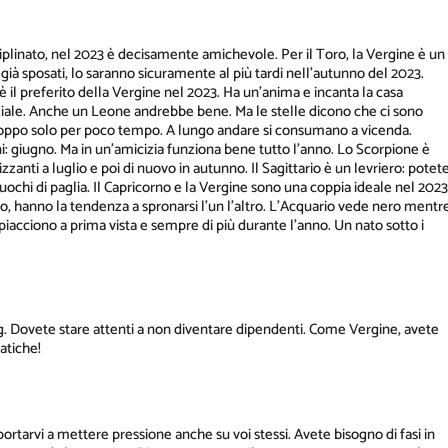
ciplinato, nel 2023 è decisamente amichevole. Per il Toro, la Vergine è un
 già sposati, lo saranno sicuramente al più tardi nell'autunno del 2023.
è il preferito della Vergine nel 2023. Ha un'anima e incanta la casa
ziale. Anche un Leone andrebbe bene. Ma le stelle dicono che ci sono
roppo solo per poco tempo. A lungo andare si consumano a vicenda.
i: giugno. Ma in un'amicizia funziona bene tutto l'anno. Lo Scorpione è
zanti a luglio e poi di nuovo in autunno. Il Sagittario è un levriero: potet
uochi di paglia. Il Capricorno e la Vergine sono una coppia ideale nel 2023
to, hanno la tendenza a spronarsi l'un l'altro. L'Acquario vede nero mentr
 piacciono a prima vista e sempre di più durante l'anno. Un nato sotto i
g. Dovete stare attenti a non diventare dipendenti. Come Vergine, avete
atiche!
rtarvi a mettere pressione anche su voi stessi. Avete bisogno di fasi in