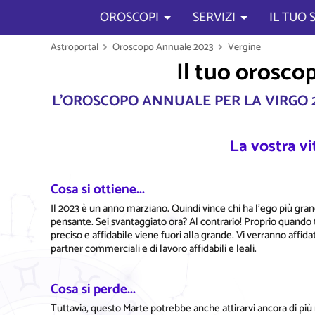
OROSCOPI
SERVIZI
IL TUO
Astroportal
Oroscopo Annuale 2023
Vergine
Il tuo orosco
L'OROSCOPO ANNUALE PER LA VIRGO 
La vostra vi
Cosa si ottiene...
Il 2023 è un anno marziano. Quindi vince chi ha l'ego più gran
pensante. Sei svantaggiato ora? Al contrario! Proprio quando t
preciso e affidabile viene fuori alla grande. Vi verranno affi
partner commerciali e di lavoro affidabili e leali.
Cosa si perde...
Tuttavia, questo Marte potrebbe anche attirarvi ancora di più 