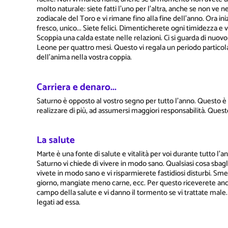
molto naturale: siete fatti l'uno per l'altra, anche se non ve 
zodiacale del Toro e vi rimane fino alla fine dell'anno. Ora ini
fresco, unico... Siete felici. Dimenticherete ogni timidezza e
Scoppia una calda estate nelle relazioni. Ci si guarda di nu
Leone per quattro mesi. Questo vi regala un periodo particola
dell'anima nella vostra coppia.
Carriera e denaro...
Saturno è opposto al vostro segno per tutto l'anno. Questo 
realizzare di più, ad assumersi maggiori responsabilità. Ques
La salute
Marte è una fonte di salute e vitalità per voi durante tutto l'
Saturno vi chiede di vivere in modo sano. Qualsiasi cosa sbagli
vivete in modo sano e vi risparmierete fastidiosi disturbi. Sm
giorno, mangiate meno carne, ecc. Per questo riceverete anche
campo della salute e vi danno il tormento se vi trattate male. P
legati ad essa.