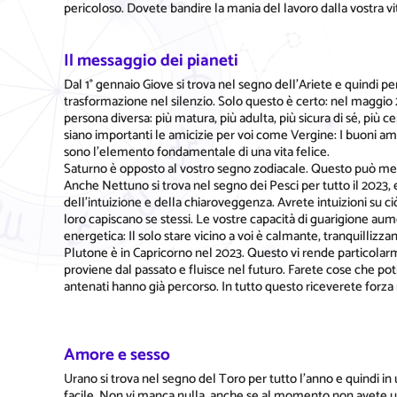
pericoloso. Dovete bandire la mania del lavoro dalla vostra vi
Il messaggio dei pianeti
Dal 1° gennaio Giove si trova nel segno dell'Ariete e quindi per
trasformazione nel silenzio. Solo questo è certo: nel maggio
persona diversa: più matura, più adulta, più sicura di sé, più 
siano importanti le amicizie per voi come Vergine: I buoni amic
sono l'elemento fondamentale di una vita felice.
Saturno è opposto al vostro segno zodiacale. Questo può mett
Anche Nettuno si trova nel segno dei Pesci per tutto il 2023, 
dell'intuizione e della chiaroveggenza. Avrete intuizioni su ci
loro capiscano se stessi. Le vostre capacità di guarigione a
energetica: Il solo stare vicino a voi è calmante, tranquillizzan
Plutone è in Capricorno nel 2023. Questo vi rende particolarm
proviene dal passato e fluisce nel futuro. Farete cose che potr
antenati hanno già percorso. In tutto questo riceverete forza 
Amore e sesso
Urano si trova nel segno del Toro per tutto l'anno e quindi in
facile. Non vi manca nulla, anche se al momento non avete u