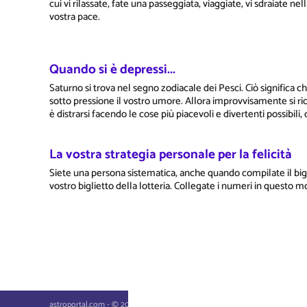
cui vi rilassate, fate una passeggiata, viaggiate, vi sdraiate n
vostra pace.
Quando si è depressi...
Saturno si trova nel segno zodiacale dei Pesci. Ciò significa 
sotto pressione il vostro umore. Allora improvvisamente si ri
è distrarsi facendo le cose più piacevoli e divertenti possibil
La vostra strategia personale per la felicità
Siete una persona sistematica, anche quando compilate il bigl
vostro biglietto della lotteria. Collegate i numeri in questo m
astroportal.com - © 2026, masterbrain gmbh