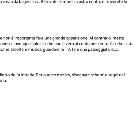
ella vasca da bagno, ecc. Ritrovate sempre il vostro centro e troverete la
che non è importante fare una grande apparizione. Al contrario, mette
conosce ovunque solo ciò che non è vero al cento per cento. Ciò che aiut
i, come ascoltare musica, guardare la TV, fare una passeggiata, ecc.
ietto della lotteria. Per questo motivo, disegnate schemi e segni nel
odo.
ERICH BAUER
ASS