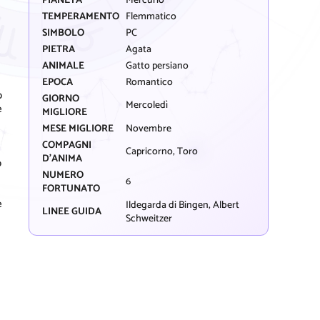
PIANETA
Mercurio
TEMPERAMENTO
Flemmatico
SIMBOLO
PC
PIETRA
Agata
ANIMALE
Gatto persiano
EPOCA
Romantico
o
GIORNO
Mercoledì
e
MIGLIORE
MESE MIGLIORE
Novembre
COMPAGNI
Capricorno, Toro
D'ANIMA
o
NUMERO
6
FORTUNATO
e
Ildegarda di Bingen, Albert
LINEE GUIDA
Schweitzer