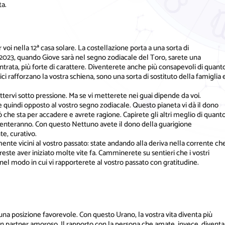
ta.
 voi nella 12ª casa solare. La costellazione porta a una sorta di
 2023, quando Giove sarà nel segno zodiacale del Toro, sarete una
centrata, più forte di carattere. Diventerete anche più consapevoli di quant
i rafforzano la vostra schiena, sono una sorta di sostituto della famiglia 
ervi sotto pressione. Ma se vi metterete nei guai dipende da voi.
e quindi opposto al vostro segno zodiacale. Questo pianeta vi dà il dono
ò che sta per accadere e avrete ragione. Capirete gli altri meglio di quant
umenteranno. Con questo Nettuno avete il dono della guarigione
te, curativo.
ente vicini al vostro passato: state andando alla deriva nella corrente ch
este aver iniziato molte vite fa. Camminerete su sentieri che i vostri
nel modo in cui vi rapporterete al vostro passato con gratitudine.
 una posizione favorevole. Con questo Urano, la vostra vita diventa più
n partner amoroso. Il rapporto con la persona che amate, invece, diventa