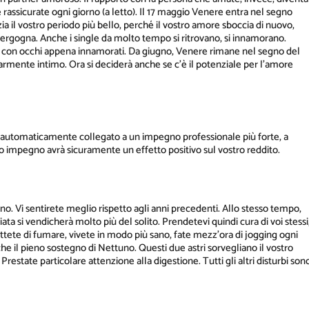
ne rassicurate ogni giorno (a letto). Il 17 maggio Venere entra nel segno
zia il vostro periodo più bello, perché il vostro amore sboccia di nuovo,
 vergogna. Anche i single da molto tempo si ritrovano, si innamorano.
ovo con occhi appena innamorati. Da giugno, Venere rimane nel segno del
rmente intimo. Ora si deciderà anche se c'è il potenziale per l'amore
è automaticamente collegato a un impegno professionale più forte, a
to impegno avrà sicuramente un effetto positivo sul vostro reddito.
anno. Vi sentirete meglio rispetto agli anni precedenti. Allo stesso tempo,
ata si vendicherà molto più del solito. Prendetevi quindi cura di voi stessi
ettete di fumare, vivete in modo più sano, fate mezz'ora di jogging ogni
 il pieno sostegno di Nettuno. Questi due astri sorvegliano il vostro
restate particolare attenzione alla digestione. Tutti gli altri disturbi son