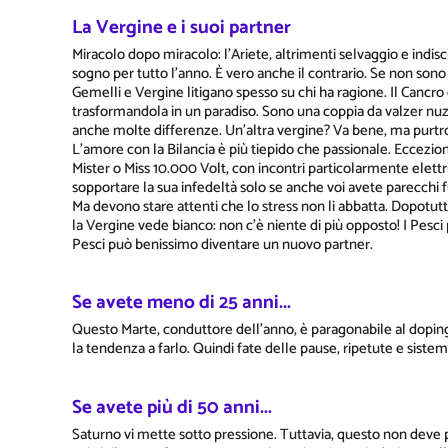
La Vergine e i suoi partner
Miracolo dopo miracolo: l'Ariete, altrimenti selvaggio e indis
sogno per tutto l'anno. È vero anche il contrario. Se non sono
Gemelli e Vergine litigano spesso su chi ha ragione. Il Cancro 
trasformandola in un paradiso. Sono una coppia da valzer nu
anche molte differenze. Un'altra vergine? Va bene, ma purt
L'amore con la Bilancia è più tiepido che passionale. Eccezion
Mister o Miss 10.000 Volt, con incontri particolarmente elettriz
sopportare la sua infedeltà solo se anche voi avete parecchi f
Ma devono stare attenti che lo stress non li abbatta. Dopotut
la Vergine vede bianco: non c'è niente di più opposto! I Pesci
Pesci può benissimo diventare un nuovo partner.
Se avete meno di 25 anni...
Questo Marte, conduttore dell'anno, è paragonabile al dopin
la tendenza a farlo. Quindi fate delle pause, ripetute e sistem
Se avete più di 50 anni...
Saturno vi mette sotto pressione. Tuttavia, questo non deve po