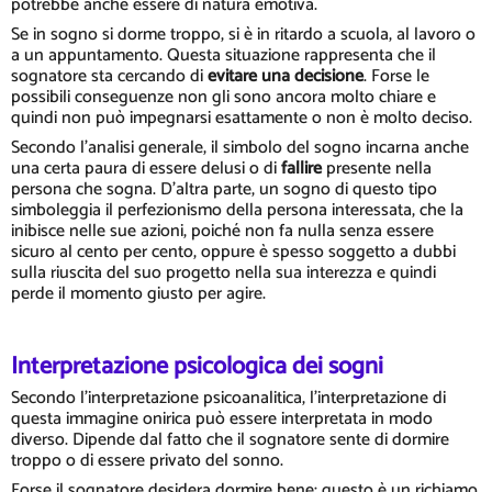
potrebbe anche essere di natura emotiva.
Se in sogno si dorme troppo, si è in ritardo a scuola, al lavoro o
a un appuntamento. Questa situazione rappresenta che il
sognatore sta cercando di
evitare una decisione
. Forse le
possibili conseguenze non gli sono ancora molto chiare e
quindi non può impegnarsi esattamente o non è molto deciso.
Secondo l'analisi generale, il simbolo del sogno incarna anche
una certa paura di essere delusi o di
fallire
presente nella
persona che sogna. D'altra parte, un sogno di questo tipo
simboleggia il perfezionismo della persona interessata, che la
inibisce nelle sue azioni, poiché non fa nulla senza essere
sicuro al cento per cento, oppure è spesso soggetto a dubbi
sulla riuscita del suo progetto nella sua interezza e quindi
perde il momento giusto per agire.
Interpretazione psicologica dei sogni
Secondo l'interpretazione psicoanalitica, l'interpretazione di
questa immagine onirica può essere interpretata in modo
diverso. Dipende dal fatto che il sognatore sente di dormire
troppo o di essere privato del sonno.
Forse il sognatore desidera dormire bene: questo è un richiamo