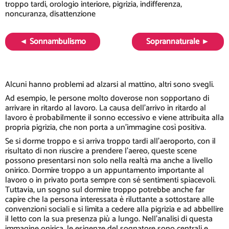
troppo tardi, orologio interiore, pigrizia, indifferenza,
noncuranza, disattenzione
◄ Sonnambulismo
Soprannaturale ►
Alcuni hanno problemi ad alzarsi al mattino, altri sono svegli.
Ad esempio, le persone molto doverose non sopportano di
arrivare in ritardo al lavoro. La causa dell'arrivo in ritardo al
lavoro è probabilmente il sonno eccessivo e viene attribuita alla
propria pigrizia, che non porta a un'immagine così positiva.
Se si dorme troppo e si arriva troppo tardi all'aeroporto, con il
risultato di non riuscire a prendere l'aereo, queste scene
possono presentarsi non solo nella realtà ma anche a livello
onirico. Dormire troppo a un appuntamento importante al
lavoro o in privato porta sempre con sé sentimenti spiacevoli.
Tuttavia, un sogno sul dormire troppo potrebbe anche far
capire che la persona interessata è riluttante a sottostare alle
convenzioni sociali e si limita a cedere alla pigrizia e ad abbellire
il letto con la sua presenza più a lungo. Nell'analisi di questa
immagine onirica, le esigenze del sognatore sono centrali e