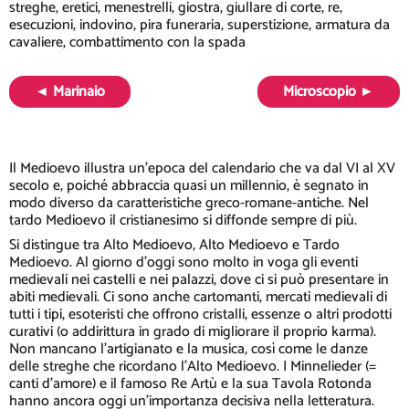
streghe, eretici, menestrelli, giostra, giullare di corte, re,
esecuzioni, indovino, pira funeraria, superstizione, armatura da
cavaliere, combattimento con la spada
◄ Marinaio
Microscopio ►
Il Medioevo illustra un'epoca del calendario che va dal VI al XV
secolo e, poiché abbraccia quasi un millennio, è segnato in
modo diverso da caratteristiche greco-romane-antiche. Nel
tardo Medioevo il cristianesimo si diffonde sempre di più.
Si distingue tra Alto Medioevo, Alto Medioevo e Tardo
Medioevo. Al giorno d'oggi sono molto in voga gli eventi
medievali nei castelli e nei palazzi, dove ci si può presentare in
abiti medievali. Ci sono anche cartomanti, mercati medievali di
tutti i tipi, esoteristi che offrono cristalli, essenze o altri prodotti
curativi (o addirittura in grado di migliorare il proprio karma).
Non mancano l'artigianato e la musica, così come le danze
delle streghe che ricordano l'Alto Medioevo. I Minnelieder (=
canti d'amore) e il famoso Re Artù e la sua Tavola Rotonda
hanno ancora oggi un'importanza decisiva nella letteratura.