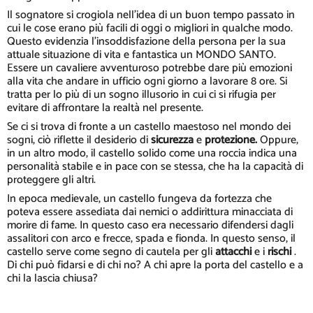
Il sognatore si crogiola nell'idea di un buon tempo passato in
cui le cose erano più facili di oggi o migliori in qualche modo.
Questo evidenzia l'insoddisfazione della persona per la sua
attuale situazione di vita e fantastica un MONDO SANTO.
Essere un cavaliere avventuroso potrebbe dare più emozioni
alla vita che andare in ufficio ogni giorno a lavorare 8 ore. Si
tratta per lo più di un sogno illusorio in cui ci si rifugia per
evitare di affrontare la realtà nel presente.
Se ci si trova di fronte a un castello maestoso nel mondo dei
sogni, ciò riflette il desiderio di
sicurezza
e
protezione.
Oppure,
in un altro modo, il castello solido come una roccia indica una
personalità stabile e in pace con se stessa, che ha la capacità di
proteggere gli altri.
In epoca medievale, un castello fungeva da fortezza che
poteva essere assediata dai nemici o addirittura minacciata di
morire di fame. In questo caso era necessario difendersi dagli
assalitori con arco e frecce, spada e fionda. In questo senso, il
castello serve come segno di cautela per gli
attacchi
e i
rischi
.
Di chi può fidarsi e di chi no? A chi apre la porta del castello e a
chi la lascia chiusa?