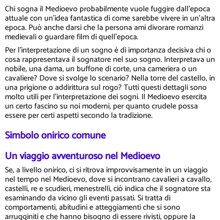
Chi sogna il Medioevo probabilmente vuole fuggire dall'epoca
attuale con un'idea fantastica di come sarebbe vivere in un'altra
epoca. Può anche darsi che la persona ami divorare romanzi
medievali o guardare film di quell'epoca.
Per l'interpretazione di un sogno è di importanza decisiva chi o
cosa rappresentava il sognatore nel suo sogno. Interpretava un
nobile, una dama, un buffone di corte, una cameriera o un
cavaliere? Dove si svolge lo scenario? Nella torre del castello, in
una prigione o addirittura sul rogo? Tutti questi dettagli sono
molto utili per l'interpretazione dei sogni. Il Medioevo esercita
un certo fascino su noi moderni, per quanto crudele possa
essere per certi aspetti secondo la tradizione.
Simbolo onirico comune
Un viaggio avventuroso nel Medioevo
Se, a livello onirico, ci si ritrova improvvisamente in un viaggio
nel tempo nel Medioevo, dove si incontrano cavalieri a cavallo,
castelli, re e scudieri, menestrelli, ciò indica che il sognatore sta
esaminando da vicino gli eventi passati. Si tratta di
comportamenti, abitudini e atteggiamenti che si sono
arrugginiti e che hanno bisogno di essere rivisti, oppure la