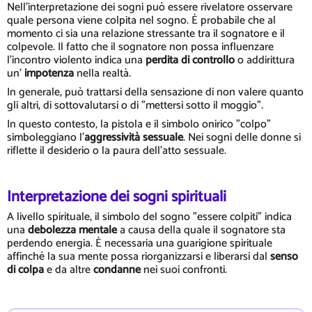
Nell'interpretazione dei sogni può essere rivelatore osservare
quale persona viene colpita nel sogno. È probabile che al
momento ci sia una relazione stressante tra il sognatore e il
colpevole. Il fatto che il sognatore non possa influenzare
l'incontro violento indica una
perdita di controllo
o addirittura
un'
impotenza
nella realtà.
In generale, può trattarsi della sensazione di non valere quanto
gli altri, di sottovalutarsi o di "mettersi sotto il moggio".
In questo contesto, la pistola e il simbolo onirico "colpo"
simboleggiano l'
aggressività sessuale
. Nei sogni delle donne si
riflette il desiderio o la paura dell'atto sessuale.
Interpretazione dei sogni spirituali
A livello spirituale, il simbolo del sogno "essere colpiti" indica
una
debolezza mentale
a causa della quale il sognatore sta
perdendo energia. È necessaria una guarigione spirituale
affinché la sua mente possa riorganizzarsi e liberarsi dal
senso
di colpa
e da altre
condanne
nei suoi confronti.