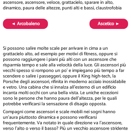
ascensore, ascensore, veloce, grattacielo, sparare in alto,
dinamico, paura delle altezze, punti alti e bassi, claustrofobia
◄ Arcobaleno
Ascetico ►
Si possono salire molte scale per arrivare in cima a un
grattacielo alto, ad esempio per motivi di fitness, oppure si
possono raggiungere i piani più alti con un ascensore che
risparmia tempo e sale alla velocità della luce. Gli ascensori più
vecchi spesso si rompono un po' e impiegano più tempo a far
scendere o salire i passeggeri, oppure il King high-tech, la
Porsche degli ascensori, rifinita in moderno acciaio inossidabile
e vetro. Una cabina che si innalza all'esterno di un edificio
incanta molti occhi con una bella vista. Le uniche eccezioni
sono le persone che hanno paura dell'altezza, per le quali
potrebbe verificarsi la sensazione di disagio opposta.
Compagni come ascensori e scale mobili nei sogni hanno
un'aura piuttosto dinamica e possono verificarsi
frequentemente. Va notato in quale direzione va l'ascensore,
verso l'alto o verso il basso? Più un vecchio ascensore stridente