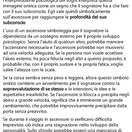
l'interpretazione psicologica dei sogni interpreta questa
immagine onirica come un segno che il sognatore ha a che fare
con il suo subconscio. Egli sale quindi simbolicamente
sull'ascensore per raggiungere le
profondità del suo
subconscio
.
L'uso di un ascensore simboleggia per il sognatore la
dipendenza da un sostegno esterno per il proprio sviluppo
psicologico. Senza l'aiuto di qualcun altro, potrebbe mancare
l'accensione necessaria e l'ascensore potrebbe non muoversi
ad una velocità adeguata. Se la persona non vuole accettare
l'aiuto esterno, ha poca fiducia negli altri a questo proposito, è
probabile che, con il proprio sudore e la propria fatica, voglia
salire l'altezza con le scale.
Se la corsa sembra senza peso e leggera, allora questo simbolo
onirico contiene un avvertimento per il sognatore contro la
sopravvalutazione di se stesso
e le intenzioni, le idee e le
aspettative irrealistiche. Se l'ascensore si blocca o precipita negli
abissi a grande velocità, significa che è imminente un grande
cambiamento, che potrebbe improvvisamente precipitare dalla
porta senza preavviso.
Se durante il viaggio in ascensore si verificano difficoltà
impreviste, ciò indica una stagnazione nello sviluppo della
personalità. Sullo sfondo potrebbe esserci una mancanza di