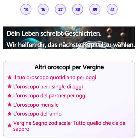
13
16
27
38
39
41
Dein Leben schreibt Geschichten.
Wir helfen dir, das nächste Kapitel zu wählen.
Altri oroscopi per Vergine
Il tuo oroscopo quotidiano per oggi
L'oroscopo per i single di oggi
L'oroscopo del partner per oggi
L'oroscopo mensile
L'oroscopo dell'anno
Vergine Segno zodiacale: Tutto quello che c'è da
sapere