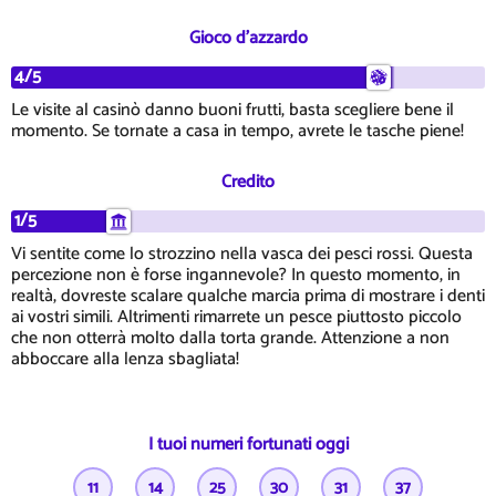
Gioco d'azzardo
4/5
Le visite al casinò danno buoni frutti, basta scegliere bene il
momento. Se tornate a casa in tempo, avrete le tasche piene!
Credito
1/5
Vi sentite come lo strozzino nella vasca dei pesci rossi. Questa
percezione non è forse ingannevole? In questo momento, in
realtà, dovreste scalare qualche marcia prima di mostrare i denti
ai vostri simili. Altrimenti rimarrete un pesce piuttosto piccolo
che non otterrà molto dalla torta grande. Attenzione a non
abboccare alla lenza sbagliata!
I tuoi numeri fortunati oggi
11
14
25
30
31
37