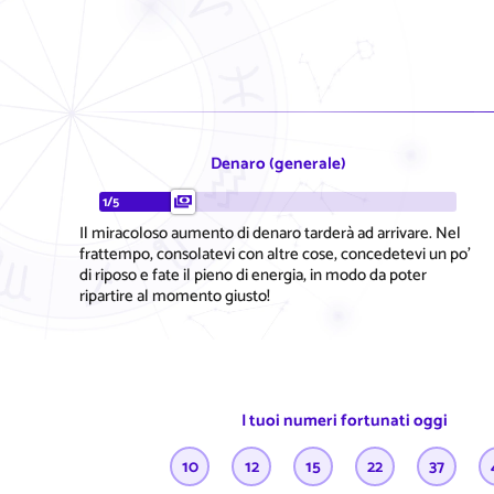
Denaro (generale)
1/5
Il miracoloso aumento di denaro tarderà ad arrivare. Nel
frattempo, consolatevi con altre cose, concedetevi un po'
di riposo e fate il pieno di energia, in modo da poter
ripartire al momento giusto!
I tuoi numeri fortunati oggi
10
12
15
22
37