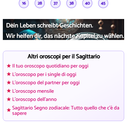
16
28
37
38
40
45
Dein Leben schreibt Geschichten.
Wir helfen dir, das nächste Kapitel zu wählen.
Altri oroscopi per il Sagittario
Il tuo oroscopo quotidiano per oggi
L'oroscopo per i single di oggi
L'oroscopo del partner per oggi
L'oroscopo mensile
L'oroscopo dell'anno
Sagittario Segno zodiacale: Tutto quello che c'è da
sapere